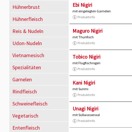
Ebi Nigiri
Hühnerbrust
mit eingelegten Garnelen
Produktinfo
Hühnerfleisch
Maguro Nigiri
Reis & Nudeln
mit Thunfisch
Udon-Nudeln
Produktinfo
Vietnamesisch
Tobico Nigiri
mit Flugfischrogen
Spezialitäten
Produktinfo
Garnelen
Kani Nigiri
mit Surimi
Rindfleisch
Produktinfo
Schweinefleisch
Unagi Nigiri
Vegetarisch
mit Süßwasseraal
Produktinfo
Entenfleisch