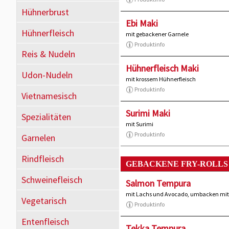
Hühnerbrust
Ebi Maki
Hühnerfleisch
mit gebackener Garnele
Produktinfo
Reis & Nudeln
Hühnerfleisch Maki
Udon-Nudeln
mit krossem Hühnerfleisch
Produktinfo
Vietnamesisch
Surimi Maki
Spezialitäten
mit Surimi
Produktinfo
Garnelen
Rindfleisch
GEBACKENE FRY-ROLLS
Schweinefleisch
Salmon Tempura
mit Lachs und Avocado, umbacken mi
Vegetarisch
Produktinfo
Entenfleisch
Tekka Tempura