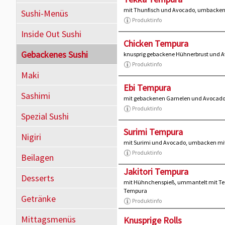
mit Thunfisch und Avocado, umbacke
Sushi-Menüs
Produktinfo
Inside Out Sushi
Chicken Tempura
Gebackenes Sushi
knusprig gebackene Hühnerbrust und 
Produktinfo
Maki
Ebi Tempura
Sashimi
mit gebackenen Garnelen und Avocad
Produktinfo
Spezial Sushi
Surimi Tempura
Nigiri
mit Surimi und Avocado, umbacken m
Produktinfo
Beilagen
Jakitori Tempura
Desserts
mit Hühnchenspieß, ummantelt mit Te
Tempura
Getränke
Produktinfo
Mittagsmenüs
Knusprige Rolls