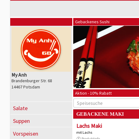
Gebackenes Sushi
My Anh
Brandenburger Str. 68
14467 Potsdam
Aktion - 10% Rabatt
Salate
GEBACKENE MAKI
Suppen
Lachs Maki
Vorspeisen
mit Lachs
Produktinfo