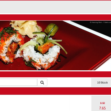
10 Stück
8.50
7.65