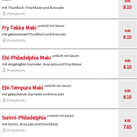
9.00
8.10
mit Thunfisch, Frischkäse und Avocado
Produktinfo
umhüllt mit Sesam
Fry Tekka Maki
9.00
mit gebackenemThunfisch und Avocado
8.10
Produktinfo
umhüllt mit Sesam
Ebi-Philadelphia Maki
9.00
mit eingelegten Garnelen, Avocado und Frischkäse
8.10
Produktinfo
umhüllt mit Sesam
Ebi-Tempura Maki
9.00
mit gebackenen Garnelen und Avocado
8.10
Produktinfo
umhüllt mit Sesam
Surimi-Philadelphia
8.50
mit Surimi, Avocado und Frischkäse
7.65
Produktinfo