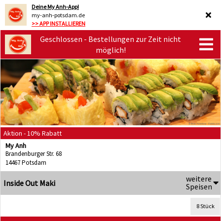
Deine My Anh-App!
my-anh-potsdam.de
>> APP INSTALLIEREN
Geschlossen - Bestellungen zur Zeit nicht
möglich!
Aktion - 10% Rabatt
My Anh
Brandenburger Str. 68
14467 Potsdam
weitere
Inside Out Maki
Speisen
8 Stück