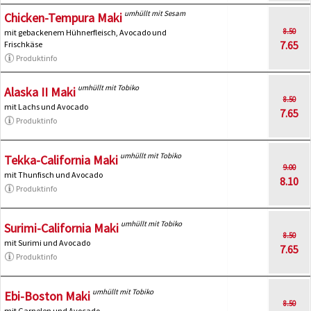
umhüllt mit Sesam
Chicken-Tempura Maki
8.50
mit gebackenem Hühnerfleisch, Avocado und
7.65
Frischkäse
Produktinfo
umhüllt mit Tobiko
Alaska II Maki
8.50
mit Lachs und Avocado
7.65
Produktinfo
umhüllt mit Tobiko
Tekka-California Maki
9.00
mit Thunfisch und Avocado
8.10
Produktinfo
umhüllt mit Tobiko
Surimi-California Maki
8.50
mit Surimi und Avocado
7.65
Produktinfo
umhüllt mit Tobiko
Ebi-Boston Maki
8.50
mit Garnelen und Avocado